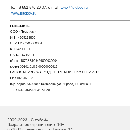
Тел. 8-951-576-20-07, e-mail:
www@stoboy.ru
www.istoboy.ru
РЕКВИЗИТЫ
ООО «Премиум»
ИНН 4205279833
ОГРН 1144205000664
КПП 420501001
ОКПО 16716491
р/счет 40702.810.9.26000030904
к/счет 30101.810.2.00000000612
БАНК КЕМЕРОВСКОЕ ОТДЕЛЕНИЕ N8615 ПАО СБЕРБАНК
БИК 043207612
Юр. адрес: 650000 г. Кемерово, ул. Кирова, 14, офис. 11
тел./факс 8(3842) 34-84-88
2009-2023 «С тобой»
Возрастное ограничение: 16+
650000 г.Кемерово, ул. Кирова, 14